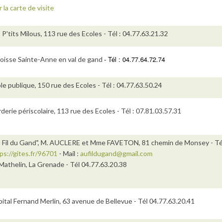
r la carte de visite
 P'tits Milous, 113 rue des Ecoles - Tél : 04.77.63.21.32
- Tél : 04.77.64.72.74
oisse Sainte-Anne en val de gand
le publique, 150 rue des Ecoles - Tél : 04.77.63.50.24
derie périscolaire, 113 rue des Ecoles - Tél : 07.81.03.57.31
 Fil du Gand", M. AUCLERE et Mme FAVETON, 81 chemin de Monsey - Tél 0
ps://gites.fr/96701
- Mail :
aufildugand@gmail.com
Mathelin, La Grenade - Tél 04.77.63.20.38
ital Fernand Merlin, 63 avenue de Bellevue - Tél 04.77.63.20.41