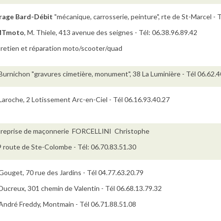
rage Bard-Débit
"mécanique, carrosserie, peinture", rte de St-Marcel - 
MTmoto
, M. Thiele, 413 avenue des seignes - Tél: 06.38.96.89.42
retien et réparation moto/scooter/quad
Burnichon "gravures cimetière, monument", 38 La Luminière - Tél 06.62.4
Laroche, 2 Lotissement Arc-en-Ciel - Tél 06.16.93.40.27
treprise de maçonnerie FORCELLINI Christophe
 route de Ste-Colombe - Tél: 06.70.83.51.30
Gouget, 70 rue des Jardins - Tél 04.77.63.20.79
Ducreux, 301 chemin de Valentin - Tél 06.68.13.79.32
André Freddy, Montmain - Tél 06.71.88.51.08