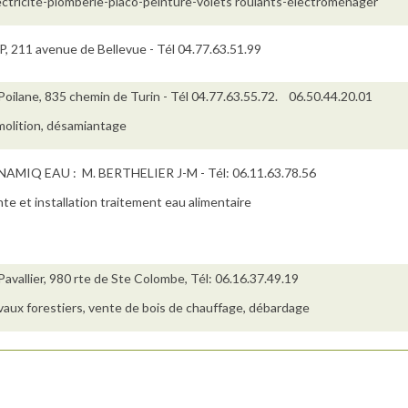
ectricité-plomberie-placo-peinture-volets roulants-électroménager"
, 211 avenue de Bellevue - Tél 04.77.63.51.99
Poilane, 835 chemin de Turin - Tél 04.77.63.55.72. 06.50.44.20.01
olition, désamiantage
AMIQ EAU : M. BERTHELIER J-M - Tél: 06.11.63.78.56
te et installation traitement eau alimentaire
Pavallier, 980 rte de Ste Colombe, Tél: 06.16.37.49.19
vaux forestiers, vente de bois de chauffage, débardage