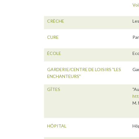
Voi
CRÈCHE
Les
CURE
Par
ÉCOLE
Eco
GARDERIE/CENTRE DE LOISIRS "LES
Gar
ENCHANTEURS"
GÎTES
"Au
htt
M. 
HÔPITAL
Hôp