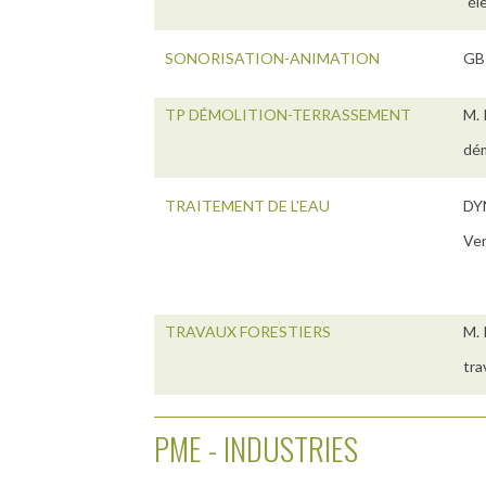
"él
SONORISATION-ANIMATION
GBP
TP DÉMOLITION-TERRASSEMENT
M. 
dém
TRAITEMENT DE L'EAU
DYN
Ven
TRAVAUX FORESTIERS
M. 
tra
PME - INDUSTRIES