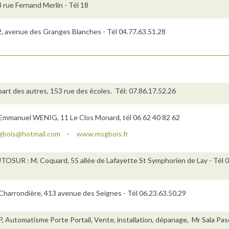
 rue Fernand Merlin - Tél 18
, avenue des Granges Blanches - Tél 04.77.63.51.28
part des autres, 153 rue des écoles. Tél: 07.86.17.52.26
Emmanuel WENIG, 11 Le Clos Monard, tél 06 62 40 82 62
gbois@hotmail.com
-
www.msgbois.fr
OSUR : M. Coquard, 55 allée de Lafayette St Symphorien de Lay - Tél 0
Charrondière, 413 avenue des Seignes - Tél 06.23.63.50.29
, Automatisme Porte Portail, Vente, installation, dépanage, Mr Sala Pasc