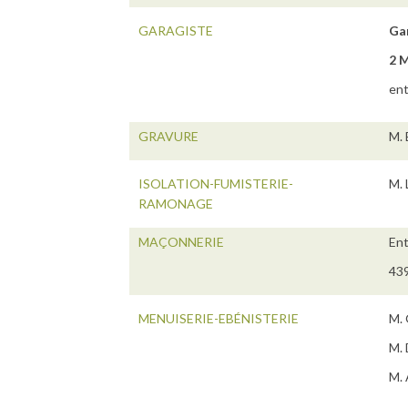
GARAGISTE
Ga
2 
ent
GRAVURE
M. 
ISOLATION-FUMISTERIE-
M. 
RAMONAGE
MAÇONNERIE
En
439
MENUISERIE-EBÉNISTERIE
M. 
M. 
M. 