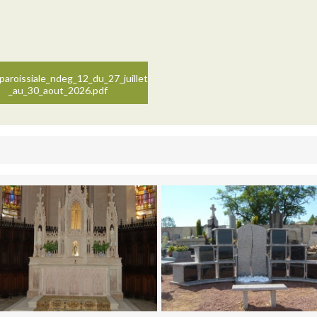
_paroissiale_ndeg_12_du_27_juillet
_au_30_aout_2026.pdf