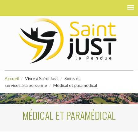
Accueil
Vivre à Saint Just
Soins et
services à la personne
Médical et paramédical
MÉDICAL ET PARAMÉDICAL